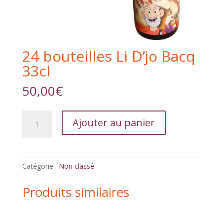
24 bouteilles Li D’jo Bacq
33cl
50,00
€
quantité
Ajouter au panier
de
24
bouteilles
Li
Catégorie :
Non classé
D'jo
Bacq
Produits similaires
33cl